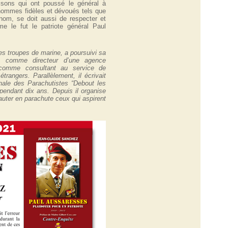
aisons qui ont poussé le général à
hommes fidèles et dévoués tels que
nom, se doit aussi de respecter et
me le fut le patriote général Paul
s troupes de marine, a poursuivi sa
té comme directeur d’une agence
 comme consultant au service de
trangers. Parallèlement, il écrivait
onale des Parachutistes “Debout les
pendant dix ans. Depuis il organise
sauter en parachute ceux qui aspirent