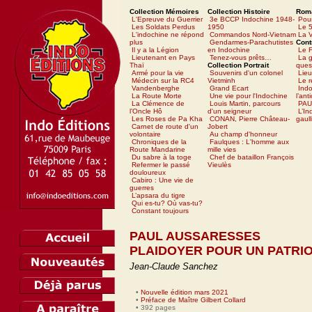
Collection Mémoires
Collection Histoire
Rom
L'Epreuve du Guerrier
3e BCCP Indochine 1948-
Pour
Les Soldats Perdus
1950
Le 5
L'indochine ne répond
Commandos Nord-Vietnam
La V
plus
Gendarmes-Parachutistes
Cont
Il y a la Légion
en Indochine
Le 
Lieutenant en Pays
Tenez-vous prêts…
La g
Thaï
Collection Portrait
ques
Armé pour la vie
Souvenirs d'un colonel
Lieu
Médecin sur la RC4
Vietminh
Le 
Vandenberghe
Grand Ecart
Ind
La Route Morte
Une vie pour l'Indochine
l’ant
La Clémence de
Louis Martin, parcours
PAU
l’Oncle Hô
d'un seigneur
L’In
Les Roses de Pa Kha
CONAN, Pierre Château-
gaull
Carnet de route d'un
Jobert
volontaire
Au champ d'honneur
Chroniques de la
Faulques : L'homme aux
Route Mandarine
mille vies
Du sabre à la toge
Chef de bataillon François
Refermer le passé
Vieulès
douloureux
Cabiro : Une vie de
guerres
L’apsara du tigre
Qui es-tu? Où vas-tu?
Constant toujours
PAUL AUSSARESSES
PLAIDOYER POUR UN PATRI
Jean-Claude Sanchez
•
Nouvelle édition mars 2021
•
Préface de Maître Gilbert Collard
• 392 pages