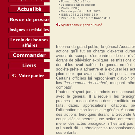
• Format : 15,5 x 24 cm
• 91 photos NB et couleur
• Poids : 620 g
• Date de parution : MAI 2020
• ISBN : 978-2-914086-53-0
• Prix : 25 € - port : 6 € =
franco 31 €
Ajouter dans le panier
Epuisé
I
nconnu du grand public, le général Aussares
actions qu’il fut en charge d’exercer dura
avides de scoops, s’emparèrent de ces révéla
écrans de télévision expliquer les missions q
dont il les avait traitées. Le général ne réali
société prête à admettre et à excuser les act
pilori ceux qui avaient tout fait pour la 
Certains officiers lui reprochèrent d’avoir 
liés “
les hommes de l’ombre
”, moquant même 
combats”.
L’auteur n’ayant jamais admis ces accusat
avec le général. Il a recueilli les témo
proches. Il a consulté son dossier militaire 
faits, dates, appréciations, citations, p
l’affirmation selon laquelle le général Aussa
des actions héroïques durant la Seconde G
coups d’éclat secrets, une action antiterrori
mener des actes prodigieux, n’hésitant pas 
qui aurait dû lui témoigner sa reconnaissanc
ses enfants.