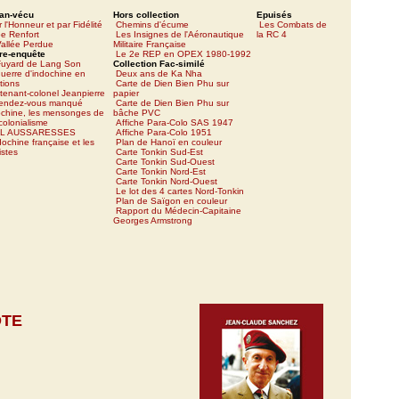
an-vécu
Hors collection
Epuisés
 l'Honneur et par Fidélité
Chemins d'écume
Les Combats de
e Renfort
Les Insignes de l'Aéronautique
la RC 4
allée Perdue
Militaire Française
re-enquête
Le 2e REP en OPEX 1980-1992
Fuyard de Lang Son
Collection Fac-similé
uerre d'indochine en
Deux ans de Ka Nha
tions
Carte de Dien Bien Phu sur
tenant-colonel Jeanpierre
papier
rendez-vous manqué
Carte de Dien Bien Phu sur
ochine, les mensonges de
bâche PVC
icolonialisme
Affiche Para-Colo SAS 1947
L AUSSARESSES
Affiche Para-Colo 1951
dochine française et les
Plan de Hanoï en couleur
istes
Carte Tonkin Sud-Est
Carte Tonkin Sud-Ouest
Carte Tonkin Nord-Est
Carte Tonkin Nord-Ouest
Le lot des 4 cartes Nord-Tonkin
Plan de Saïgon en couleur
Rapport du Médecin-Capitaine
Georges Armstrong
OTE