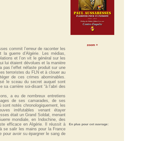
zoom +
ses commit l’erreur de raconter les
nt la guerre d’Algérie. Les médias,
tions et l’on vit le général sur les
ui lui étaient dévolues et la manière
sa pas l’effet néfaste produit sur une
es terroristes du FLN et à clouer au
protéger de ces crimes abominables.
brisé le sceau du secret auquel sont
sa carrière soi-disant “à l’abri des
ions, a eu de nombreux entretiens
ignages de ses camarades, de ses
où sont notés chronologiquement, les
reuves irréfutables venant étayer
resses était un Grand Soldat, menant
uerre mondiale, en Indochine, des
ste efficace en Algérie. Il réussit à
En plus pour cet ouvrage:
à se salir les mains pour la France
e pour avoir su épargner le sang de