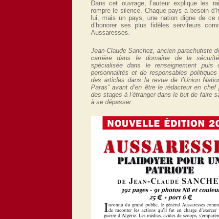
Dans cet ouvrage, l’auteur explique les r
rompre le silence. Chaque pays a besoin d’
lui, mais un pays, une nation digne de ce 
d’honorer ses plus fidèles serviteurs com
Aussaresses.
Jean-Claude Sanchez, ancien parachutiste de
carrière dans le domaine de la sécuri
spécialisée dans le renseignement puis
personnalités et de responsables politiques é
des articles dans la revue de l’Union Nati
Paras” avant d’en être le rédacteur en chef 
des stages à l’étranger dans le but de faire 
à se dépasser.