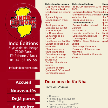
Collection Mémoires
Collection Histoire
Rom
L'Epreuve du Guerrier
3e BCCP Indochine 1948-
Pour
Les Soldats Perdus
1950
Le 5
L'indochine ne répond
Commandos Nord-Vietnam
La V
plus
Gendarmes-Parachutistes
Cont
Il y a la Légion
en Indochine
Le 
Lieutenant en Pays
Tenez-vous prêts…
La g
Thaï
Collection Portrait
ques
Armé pour la vie
Souvenirs d'un colonel
Lieu
Médecin sur la RC4
Vietminh
Le 
Vandenberghe
Grand Ecart
Ind
La Route Morte
Une vie pour l'Indochine
l’ant
La Clémence de
Louis Martin, parcours
PAU
l’Oncle Hô
d'un seigneur
L’In
Les Roses de Pa Kha
CONAN, Pierre Château-
gaull
Carnet de route d'un
Jobert
volontaire
Au champ d'honneur
Chroniques de la
Faulques : L'homme aux
Route Mandarine
mille vies
Du sabre à la toge
Chef de bataillon François
Refermer le passé
Vieulès
douloureux
Cabiro : Une vie de
guerres
L’apsara du tigre
Qui es-tu? Où vas-tu?
Constant toujours
Deux ans de Ka Nha
Jacques Vollaire
• 48 pages
• Format : 23,5 x 31,5 cm
• Poids : 362 g
• Date de parution : mai 2011
• ISBN : 978-2-914086-40-0