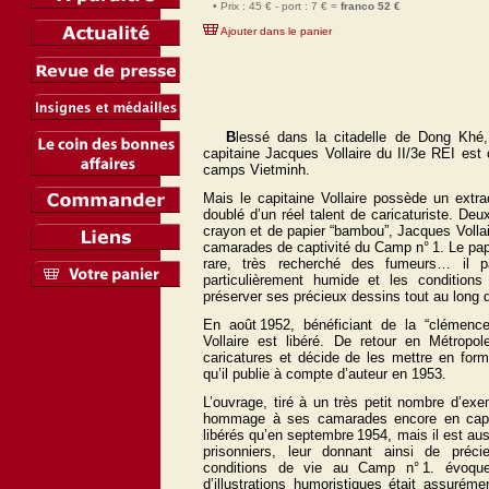
• Prix : 45 € - port : 7 € =
franco 52 €
Ajouter dans le panier
B
lessé dans la citadelle de Dong Khé,
capitaine Jacques Vollaire du II/3e REI est 
camps Vietminh.
Mais le capitaine Vollaire possède un extra
doublé d’un réel talent de caricaturiste. De
crayon et de papier “bambou”, Jacques Vollair
camarades de captivité du Camp n° 1. Le pap
rare, très recherché des fumeurs… il pa
particulièrement humide et les conditions
préserver ses précieux dessins tout au long d
En août 1952, bénéficiant de la “clémenc
Vollaire est libéré.
De retour en Métropole
caricatures et décide de les mettre en form
qu’il publie à compte d’auteur en 1953.
L’ouvrage, tiré à un très petit nombre d’exe
hommage à ses
camarades encore en captiv
libérés qu’en septembre 1954, mais il est aus
prisonniers, leur donnant ainsi de préci
conditions de vie au Camp n° 1. évoquer
d’illustrations humoristiques était assuréme