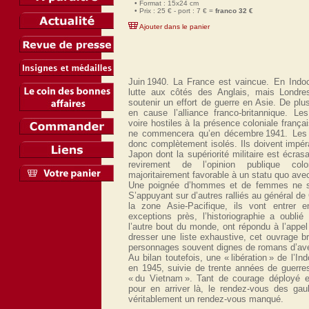
• Format : 15x24 cm
• Prix : 25 € - port : 7 € =
franco 32 €
Ajouter dans le panier
Juin 1940. La France est vaincue. En Indoc
lutte aux côtés des Anglais, mais Londr
soutenir un effort de guerre en Asie. De plus
en cause l’alliance franco-britannique. Le
voire hostiles à la présence coloniale frança
ne commencera qu’en décembre 1941. Les F
donc complètement isolés. Ils doivent impér
Japon dont la supériorité militaire est écras
revirement de l’opinion publique col
majoritairement favorable à un statu quo avec
Une poignée d’hommes et de femmes ne s’y
S’appuyant sur d’autres ralliés au général de
la zone Asie-Pacifique, ils vont entrer 
exceptions près, l’historiographie a oubl
l’autre bout du monde, ont répondu à l’appel
dresser une liste exhaustive, cet ouvrage b
personnages souvent dignes de romans d’av
Au bilan toutefois, une « libération » de l’I
en 1945, suivie de trente années de guerres
« du Vietnam ». Tant de courage déployé e
pour en arriver là, le rendez-vous des gaul
véritablement un rendez-vous manqué.