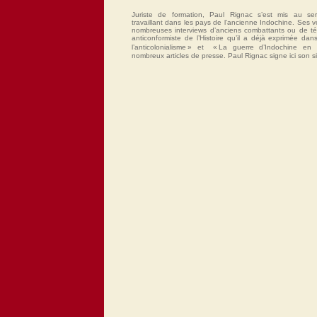
Juriste de formation, Paul Rignac s’est mis au serv
travaillant dans les pays de l’ancienne Indochine. Ses 
nombreuses interviews d’anciens combattants ou de t
anticonformiste de l’Histoire qu’il a déjà exprimée d
l’anticolonialisme » et « La guerre d’Indochine en
nombreux articles de presse. Paul Rignac signe ici son 