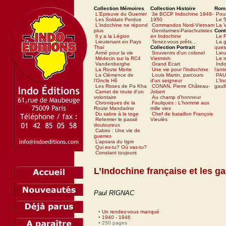
Collection Mémoires
Collection Histoire
Rom
L'Epreuve du Guerrier
3e BCCP Indochine 1948-
Pour
Les Soldats Perdus
1950
Le 5
L'indochine ne répond
Commandos Nord-Vietnam
La V
plus
Gendarmes-Parachutistes
Cont
Il y a la Légion
en Indochine
Le 
Lieutenant en Pays
Tenez-vous prêts…
La g
Thaï
Collection Portrait
ques
Armé pour la vie
Souvenirs d'un colonel
Lieu
Médecin sur la RC4
Vietminh
Le 
Vandenberghe
Grand Ecart
Ind
La Route Morte
Une vie pour l'Indochine
l’ant
La Clémence de
Louis Martin, parcours
PAU
l’Oncle Hô
d'un seigneur
L’In
Les Roses de Pa Kha
CONAN, Pierre Château-
gaull
Carnet de route d'un
Jobert
volontaire
Au champ d'honneur
Chroniques de la
Faulques : L'homme aux
Route Mandarine
mille vies
Du sabre à la toge
Chef de bataillon François
Refermer le passé
Vieulès
douloureux
Cabiro : Une vie de
guerres
L’apsara du tigre
Qui es-tu? Où vas-tu?
Constant toujours
L’Indochine française et les ga
Paul RIGNAC
•
Un rendez-vous manqué
•
1940 - 1946
• 250 pages